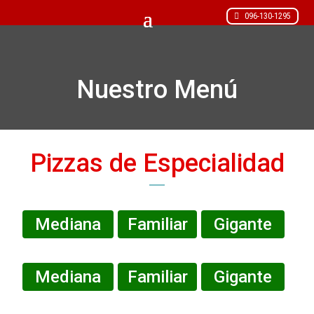
096-130-1295
Nuestro Menú
Pizzas de Especialidad
Mediana
Familiar
Gigante
Mediana
Familiar
Gigante