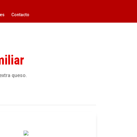
es
Contacto
iliar
extra queso.