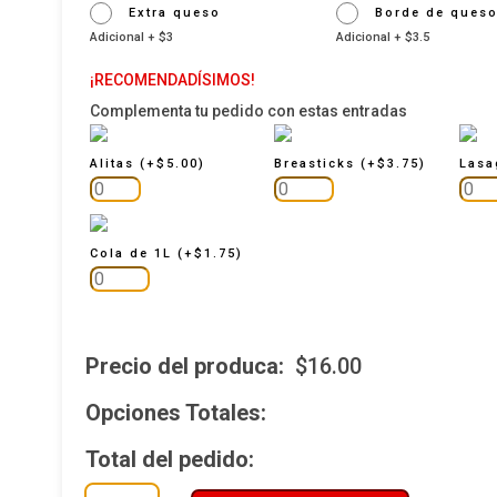
Extra queso
Borde de ques
Adicional + $3
Adicional + $3.5
¡RECOMENDADÍSIMOS!
Complementa tu pedido con estas entradas
Alitas
(
+
$
5.00
)
Breasticks
(
+
$
3.75
)
Las
Cola de 1L
(
+
$
1.75
)
Precio del produca:
$
16.00
Opciones Totales:
Total del pedido:
Napolitana