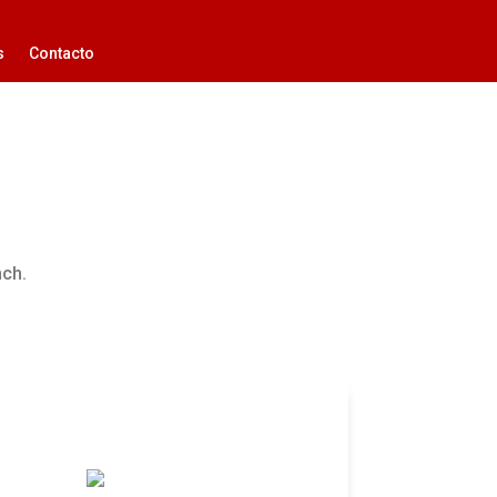
s
Contacto
nch.