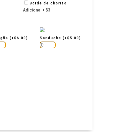
Borde de chorizo
Adicional + $3
agña
(
+
$
6.00
)
Sanduche
(
+
$
5.00
)