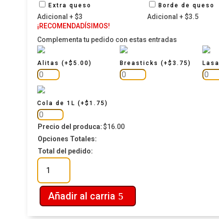
Extra queso
Borde de queso
Adicional + $3
Adicional + $3.5
¡RECOMENDADÍSIMOS!
Complementa tu pedido con estas entradas
Alitas
(
+
$
5.00
)
Breasticks
(
+
$
3.75
)
Las
Cola de 1L
(
+
$
1.75
)
Precio del produca:
$
16.00
Opciones Totales:
Total del pedido:
Chicken
Bacon
Familiar
Añadir al carria
cantidad