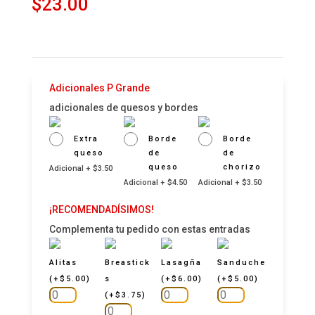
$
23.00
Adicionales P Grande
adicionales de quesos y bordes
Extra
Borde
Borde
queso
de
de
queso
chorizo
Adicional + $3.50
Adicional + $4.50
Adicional + $3.50
¡RECOMENDADÍSIMOS!
Complementa tu pedido con estas entradas
Alitas
Breastick
Lasagña
Sanduche
(
+
$
5.00
)
s
(
+
$
6.00
)
(
+
$
5.00
)
(
+
$
3.75
)