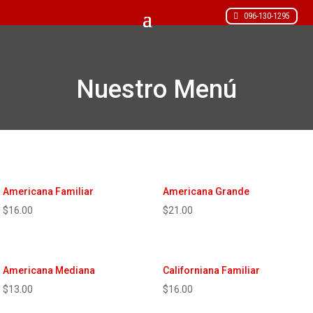
096-130-1295
Nuestro Menú
Americana Familiar
Americana Grande
$
16.00
$
21.00
Americana Mediana
Californiana Familiar
$
13.00
$
16.00