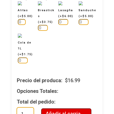
Alitas
Breastick
Lasagña
Sanduche
(
+
$
5.00
)
s
(
+
$
6.00
)
(
+
$
5.00
)
(
+
$
3.75
)
Cola de
1L
(
+
$
1.75
)
Precio del produca:
$
16.99
Opciones Totales:
Total del pedido:
Combo
Añadir al carria