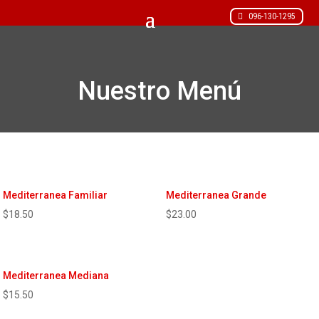
096-130-1295
Nuestro Menú
Mediterranea Familiar
Mediterranea Grande
$
18.50
$
23.00
Mediterranea Mediana
$
15.50