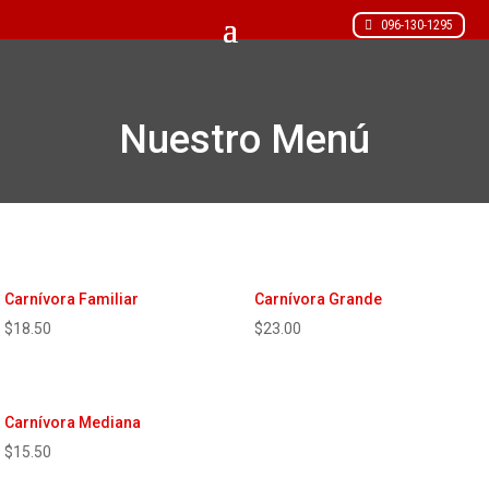
096-130-1295
Nuestro Menú
Carnívora Familiar
Carnívora Grande
$
18.50
$
23.00
Carnívora Mediana
$
15.50